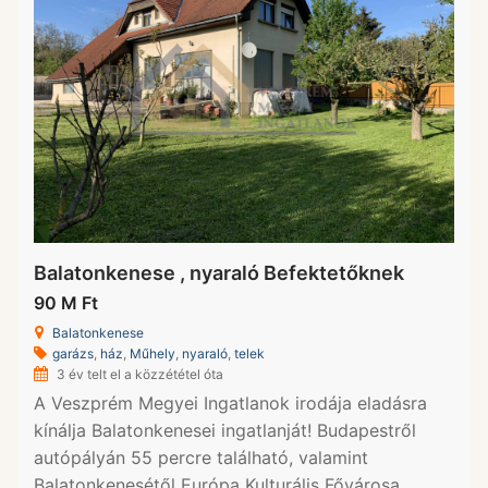
Balatonkenese , nyaraló Befektetőknek
90 M Ft
Balatonkenese
garázs
,
ház
,
Műhely
,
nyaraló
,
telek
3 év telt el a közzététel óta
A Veszprém Megyei Ingatlanok irodája eladásra
kínálja Balatonkenesei ingatlanját! Budapestről
autópályán 55 percre található, valamint
Balatonkenesétől Európa Kulturális Fővárosa,