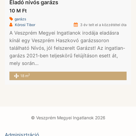
Eladó nívós garázs
10 M Ft
garázs
Kórosi Tibor
3 év telt el a közzététel óta
A Veszprém Megyei Ingatlanok irodája eladásra
kínál egy Veszprém Haszkovó garázssoron
található Nívós, jól felszerelt Garázst! Az ingatlan-
garázs 2021-ben teljeskörű felújításon esett át,
mely során…
2
18 m
© Veszprém Megyei Ingatlanok 2026
Adminisztráció