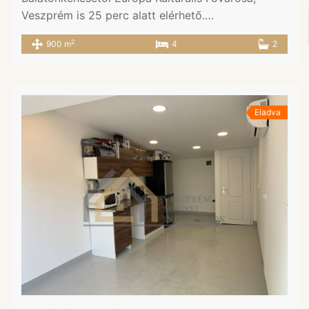
Veszprém is 25 perc alatt elérhető.…
2
900 m
4
2
Eladva