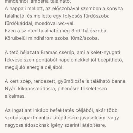
mindenhol lambéria található.
A nappali mellett, az előszobával szemben a konyha
található, és mellette egy folyosós fürdőszoba
fürdőkáddal, mosdóval wc-vel.
Ezen a szinten található még 3 db hálószoba.
Körülbelül mindhárom szoba 10m2/szoba.
A tető héjazata Bramac cserép, ami a kelet-nyugati
fekvése szempontjából napelemekkel jól beépíthető,
megújuló energia céljából.
A kert szép, rendezett, gyümölcsfa is található benne.
Nyári kikapcsolódásra, pihenésre tökéletesen
alkalmas.
Az Ingatlant inkább befektetés céljából, akár több
szobás apartmanház átépítésére javasolnám, vagy
nagycsaládosoknak igény szerinti átépítésre.