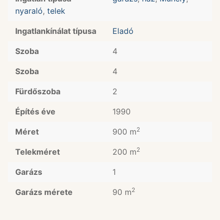
nyaraló
,
telek
Ingatlankínálat típusa
Eladó
Szoba
4
Szoba
4
Fürdőszoba
2
Építés éve
1990
2
Méret
900 m
2
Telekméret
200 m
Garázs
1
2
Garázs mérete
90 m