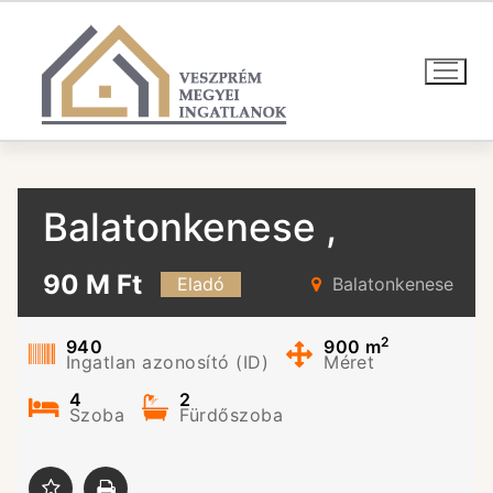
Ugrás
a
tartalomra
Balatonkenese ,
nyaraló
90 M Ft
Eladó
Balatonkenese
Befektetőknek
2
940
900
m
Ingatlan azonosító (ID)
Méret
4
2
Szoba
Fürdőszoba