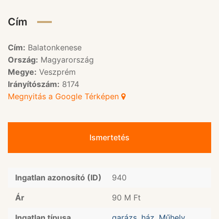
Cím
Cím:
Balatonkenese
Ország:
Magyarország
Megye:
Veszprém
Irányítószám:
8174
Megnyitás a Google Térképen
Ismertetés
Ingatlan azonosító (ID)
940
Ár
90 M Ft
Ingatlan típusa
garázs
,
ház
,
Műhely
,