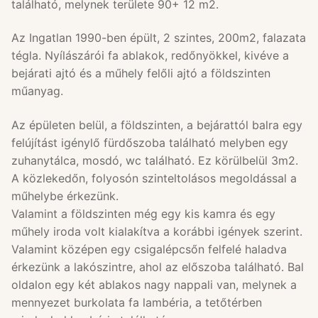
található, melynek területe 90+ 12 m2.
Az Ingatlan 1990-ben épült, 2 szintes, 200m2, falazata
tégla. Nyílászárói fa ablakok, redőnyökkel, kivéve a
bejárati ajtó és a műhely felőli ajtó a földszinten
műanyag.
Az épületen belül, a földszinten, a bejárattól balra egy
felújítást igénylő fürdőszoba található melyben egy
zuhanytálca, mosdó, wc található. Ez körülbelül 3m2.
A közlekedőn, folyosón szinteltolásos megoldással a
műhelybe érkezünk.
Valamint a földszinten még egy kis kamra és egy
műhely iroda volt kialakítva a korábbi igények szerint.
Valamint középen egy csigalépcsőn felfelé haladva
érkezünk a lakószintre, ahol az előszoba található. Bal
oldalon egy két ablakos nagy nappali van, melynek a
mennyezet burkolata fa lambéria, a tetőtérben