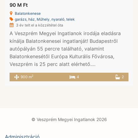
90 M Ft
Balatonkenese
garázs
,
ház
,
Műhely
,
nyaraló
,
telek
3 év telt el a közzététel óta
A Veszprém Megyei Ingatlanok irodája eladásra
kínálja Balatonkenesei ingatlanját! Budapestről
autópályán 55 percre található, valamint
Balatonkenesétől Európa Kulturális Fővárosa,
Veszprém is 25 perc alatt elérhető.…
2
900 m
4
2
© Veszprém Megyei Ingatlanok 2026
Adminisztráció