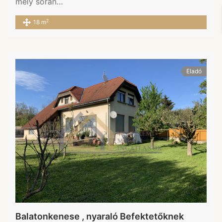
mely során…
2
18 m
Eladó
Balatonkenese , nyaraló Befektetőknek