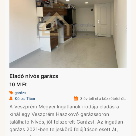
Eladó nívós garázs
10 M Ft
garázs
Kórosi Tibor
3 év telt el a közzététel óta
A Veszprém Megyei Ingatlanok irodája eladásra
kínál egy Veszprém Haszkovó garázssoron
található Nívós, jól felszerelt Garázst! Az ingatlan-
garázs 2021-ben teljeskörű felújításon esett át,