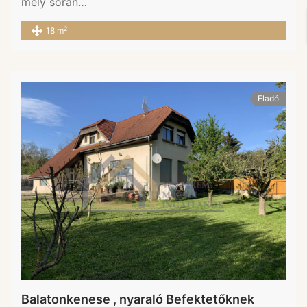
mely során…
2
18 m
Eladó
Balatonkenese , nyaraló Befektetőknek