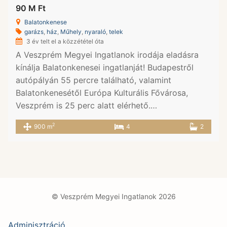
90 M Ft
Balatonkenese
garázs
,
ház
,
Műhely
,
nyaraló
,
telek
3 év telt el a közzététel óta
A Veszprém Megyei Ingatlanok irodája eladásra
kínálja Balatonkenesei ingatlanját! Budapestről
autópályán 55 percre található, valamint
Balatonkenesétől Európa Kulturális Fővárosa,
Veszprém is 25 perc alatt elérhető.…
2
900 m
4
2
© Veszprém Megyei Ingatlanok 2026
Adminisztráció