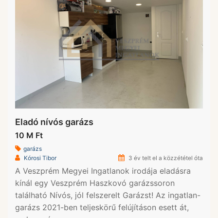
Eladó nívós garázs
10 M Ft
garázs
Kórosi Tibor
3 év telt el a közzététel óta
A Veszprém Megyei Ingatlanok irodája eladásra
kínál egy Veszprém Haszkovó garázssoron
található Nívós, jól felszerelt Garázst! Az ingatlan-
garázs 2021-ben teljeskörű felújításon esett át,