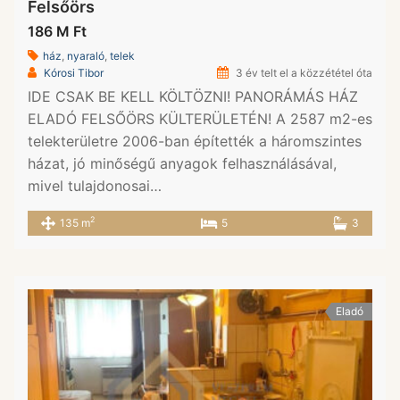
Felsőörs
186 M Ft
ház
,
nyaraló
,
telek
Kórosi Tibor
3 év telt el a közzététel óta
IDE CSAK BE KELL KÖLTÖZNI! PANORÁMÁS HÁZ
ELADÓ FELSŐÖRS KÜLTERÜLETÉN! A 2587 m2-es
telekterületre 2006-ban építették a háromszintes
házat, jó minőségű anyagok felhasználásával,
mivel tulajdonosai…
2
135 m
5
3
Eladó