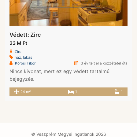
Védett: Zirc
23 M Ft
Zirc
ház
,
lakás
Kórosi Tibor
3 év telt el a közzététel óta
Nincs kivonat, mert ez egy védett tartalmú
bejegyzés.
2
24 m
1
1
© Veszprém Megyei Ingatlanok 2026