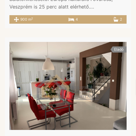
Veszprém is 25 perc alatt elérhető.…
2
900 m
4
2
Eladó