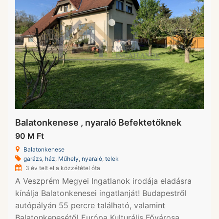
Balatonkenese , nyaraló Befektetőknek
90 M Ft
Balatonkenese
garázs
,
ház
,
Műhely
,
nyaraló
,
telek
3 év telt el a közzététel óta
A Veszprém Megyei Ingatlanok irodája eladásra
kínálja Balatonkenesei ingatlanját! Budapestről
autópályán 55 percre található, valamint
Balatonkenesétől Európa Kulturális Fővárosa,