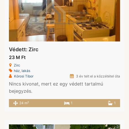
Védett: Zirc
23 M Ft
Zirc
ház
,
lakás
Kórosi Tibor
3 év telt el a közzététel óta
Nincs kivonat, mert ez egy védett tartalmú
bejegyzés.
2
24 m
1
1