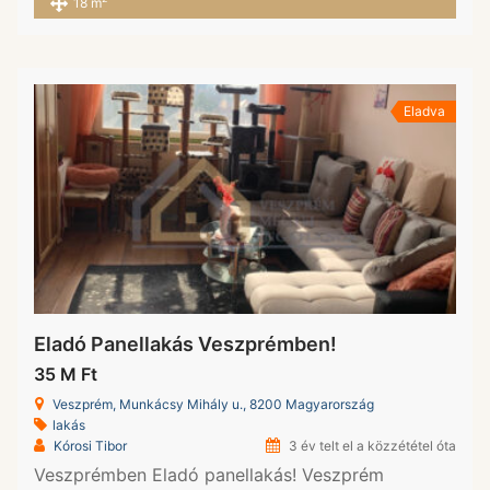
18 m
Eladva
Eladó Panellakás Veszprémben!
35 M Ft
Veszprém, Munkácsy Mihály u., 8200 Magyarország
lakás
Kórosi Tibor
3 év telt el a közzététel óta
Veszprémben Eladó panellakás! Veszprém