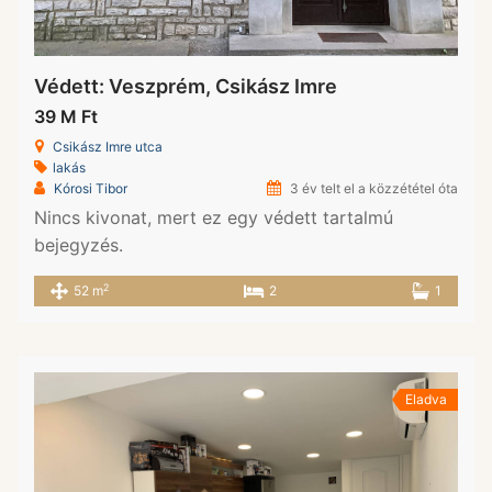
Védett: Veszprém, Csikász Imre
39 M Ft
Csikász Imre utca
lakás
Kórosi Tibor
3 év telt el a közzététel óta
Nincs kivonat, mert ez egy védett tartalmú
bejegyzés.
2
52 m
2
1
Eladva