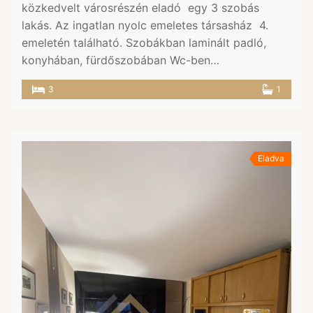
közkedvelt városrészén eladó egy 3 szobás
lakás. Az ingatlan nyolc emeletes társasház 4.
emeletén található. Szobákban laminált padló,
konyhában, fürdőszobában Wc-ben…
3
1
Eladva