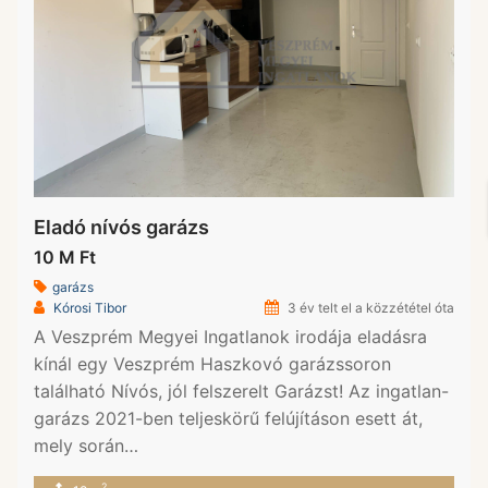
Eladó nívós garázs
10 M Ft
garázs
Kórosi Tibor
3 év telt el a közzététel óta
A Veszprém Megyei Ingatlanok irodája eladásra
kínál egy Veszprém Haszkovó garázssoron
található Nívós, jól felszerelt Garázst! Az ingatlan-
garázs 2021-ben teljeskörű felújításon esett át,
mely során…
2