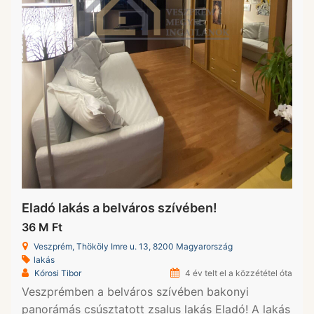
Eladó lakás a belváros szívében!
36 M Ft
Veszprém, Thököly Imre u. 13, 8200 Magyarország
lakás
Kórosi Tibor
4 év telt el a közzététel óta
Veszprémben a belváros szívében bakonyi
panorámás csúsztatott zsalus lakás Eladó! A lakás