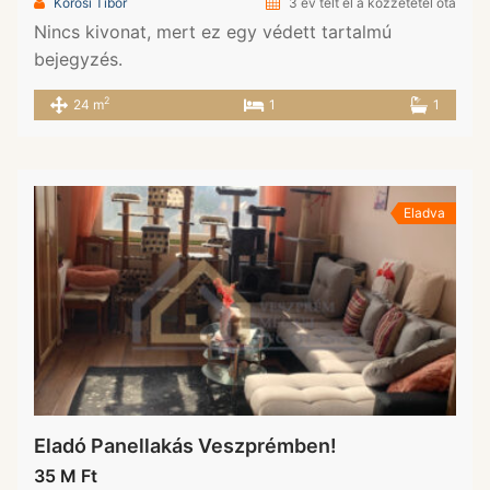
Kórosi Tibor
3 év telt el a közzététel óta
Nincs kivonat, mert ez egy védett tartalmú
bejegyzés.
2
24 m
1
1
Eladva
Eladó Panellakás Veszprémben!
35 M Ft