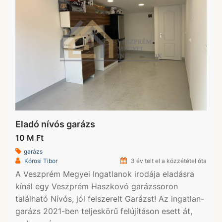
Eladó nívós garázs
10 M Ft
garázs
Kórosi Tibor
3 év telt el a közzététel óta
A Veszprém Megyei Ingatlanok irodája eladásra
kínál egy Veszprém Haszkovó garázssoron
található Nívós, jól felszerelt Garázst! Az ingatlan-
garázs 2021-ben teljeskörű felújításon esett át,