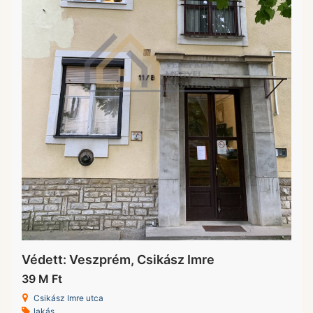
Védett: Veszprém, Csikász Imre
39 M Ft
Csikász Imre utca
lakás