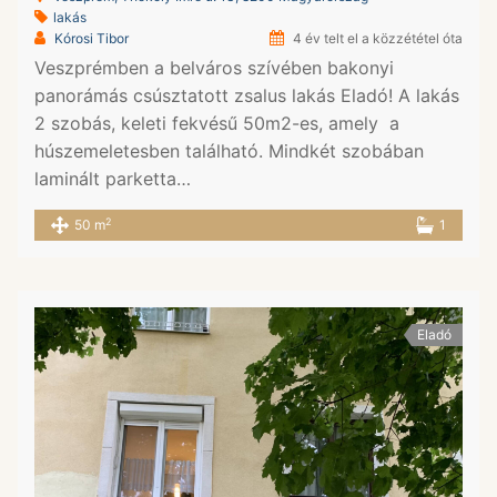
lakás
Kórosi Tibor
4 év telt el a közzététel óta
Veszprémben a belváros szívében bakonyi
panorámás csúsztatott zsalus lakás Eladó! A lakás
2 szobás, keleti fekvésű 50m2-es, amely a
húszemeletesben található. Mindkét szobában
laminált parketta…
2
50 m
1
Eladó