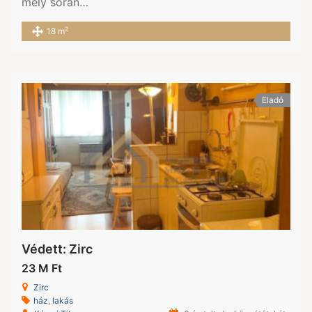
mely során…
2
18 m
Eladó
Védett: Zirc
23 M Ft
Zirc
ház
,
lakás