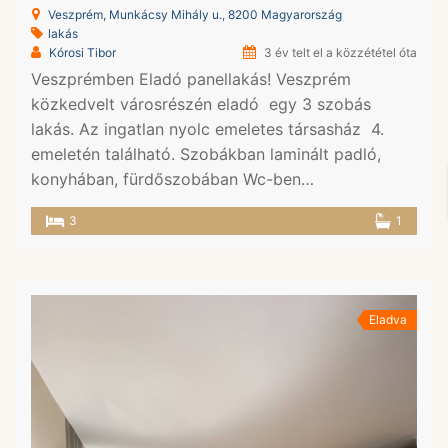
Veszprém, Munkácsy Mihály u., 8200 Magyarország
lakás
Kórosi Tibor
3 év telt el a közzététel óta
Veszprémben Eladó panellakás! Veszprém
közkedvelt városrészén eladó egy 3 szobás
lakás. Az ingatlan nyolc emeletes társasház 4.
emeletén található. Szobákban laminált padló,
konyhában, fürdőszobában Wc-ben…
3
1
Eladva