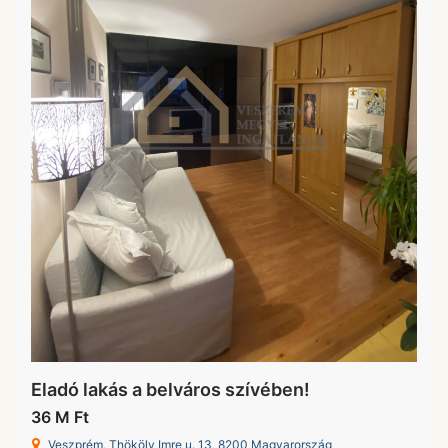
Eladó lakás a belváros szívében!
36 M Ft
Veszprém, Thököly Imre u. 13, 8200 Magyarország