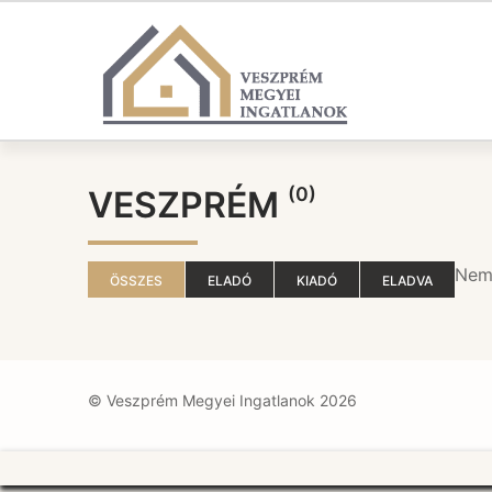
Ugrás
a
tartalomra
(0)
VESZPRÉM
Nem 
ÖSSZES
ELADÓ
KIADÓ
ELADVA
© Veszprém Megyei Ingatlanok 2026