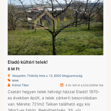
Eladó kültéri telek!
8 M Ft
Veszprém, Thököly Imre u. 13, 8200 Magyarország
telek
Kórosi Tibor
4 év telt el a közzététel óta
Csatári hegyen telek hétvégi házzal Eladó! 1970-
es években épült, a telek zárkerti besorolásban
van. Mérete: 721m2 Telken található egy kis
36m2-es faház. Beépíthetőség, 3%, víz,…