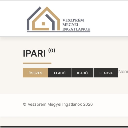
Ugrás
a
tartalomra
(0)
IPARI
Nem 
ÖSSZES
ELADÓ
KIADÓ
ELADVA
© Veszprém Megyei Ingatlanok 2026