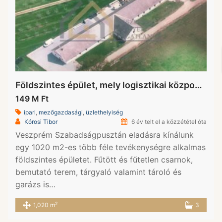
Földszintes épület, mely logisztikai központra alkalmas épület eladó (Beschreibung auf deutsch verfügbar)
149 M Ft
ipari
,
mezőgazdasági
,
üzlethelyiség
Kórosi Tibor
6 év telt el a közzététel óta
Veszprém Szabadságpusztán eladásra kínálunk
egy 1020 m2-es több féle tevékenységre alkalmas
földszintes épületet. Fűtött és fűtetlen csarnok,
bemutató terem, tárgyaló valamint tároló és
garázs is…
2
1,020 m
3