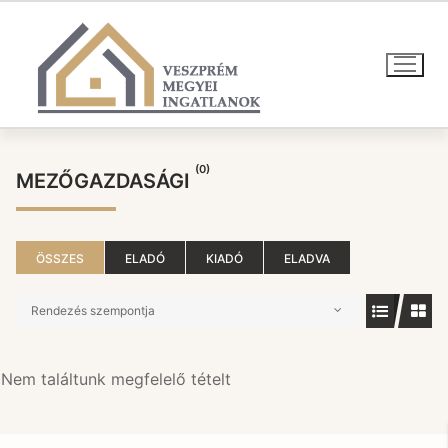
Ugrás
a
tartalomra
(0)
MEZŐGAZDASÁGI
ÖSSZES
ELADÓ
KIADÓ
ELADVA
Rendezés szempontja
Nem találtunk megfelelő tételt