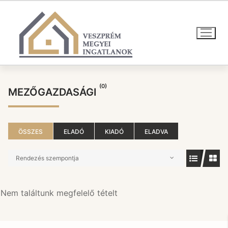
Ugrás
a
tartalomra
(0)
MEZŐGAZDASÁGI
ÖSSZES
ELADÓ
KIADÓ
ELADVA
Rendezés szempontja
Nem találtunk megfelelő tételt