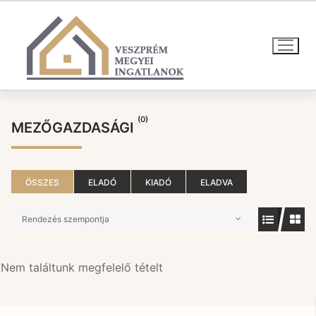
Ugrás
a
tartalomra
(0)
MEZŐGAZDASÁGI
ÖSSZES
ELADÓ
KIADÓ
ELADVA
Rendezés szempontja
Nem találtunk megfelelő tételt