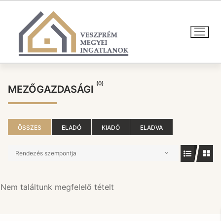
Ugrás
a
tartalomra
(0)
MEZŐGAZDASÁGI
ÖSSZES
ELADÓ
KIADÓ
ELADVA
Rendezés szempontja
Nem találtunk megfelelő tételt