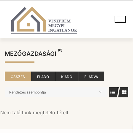
Ugrás
a
tartalomra
(0)
MEZŐGAZDASÁGI
ÖSSZES
ELADÓ
KIADÓ
ELADVA
Rendezés szempontja
Nem találtunk megfelelő tételt