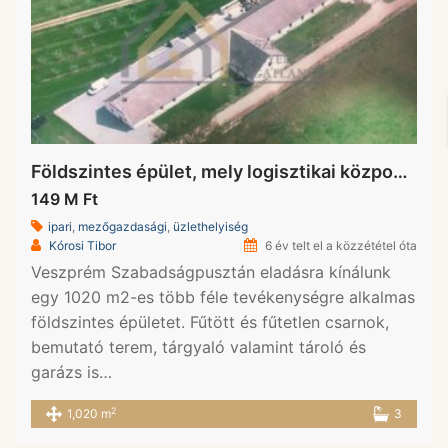
Földszintes épület, mely logisztikai központra alkalmas épület eladó (Beschreibung auf deutsch verfügbar)
149 M Ft
ipari
,
mezőgazdasági
,
üzlethelyiség
Kórosi Tibor
6 év telt el a közzététel óta
Veszprém Szabadságpusztán eladásra kínálunk
egy 1020 m2-es több féle tevékenységre alkalmas
földszintes épületet. Fűtött és fűtetlen csarnok,
bemutató terem, tárgyaló valamint tároló és
garázs is…
2
1,020 m
3