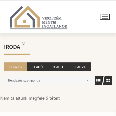
Ugrás
a
tartalomra
(0)
IRODA
ÖSSZES
ELADÓ
KIADÓ
ELADVA
Rendezés szempontja
Nem találtunk megfelelő tételt