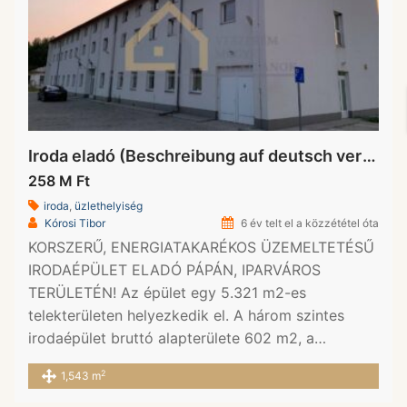
Iroda eladó (Beschreibung auf deutsch verfügbar)
258 M Ft
iroda
,
üzlethelyiség
Kórosi Tibor
6 év telt el a közzététel óta
KORSZERŰ, ENERGIATAKARÉKOS ÜZEMELTETÉSŰ
IRODAÉPÜLET ELADÓ PÁPÁN, IPARVÁROS
TERÜLETÉN! Az épület egy 5.321 m2-es
telekterületen helyezkedik el. A három szintes
irodaépület bruttó alapterülete 602 m2, a…
2
1,543 m