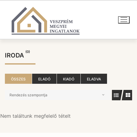
Ugrás
a
tartalomra
(0)
IRODA
ÖSSZES
ELADÓ
KIADÓ
ELADVA
Rendezés szempontja
Nem találtunk megfelelő tételt