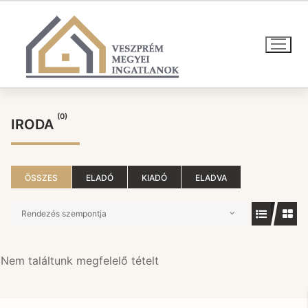
Ugrás
a
tartalomra
(0)
IRODA
ÖSSZES
ELADÓ
KIADÓ
ELADVA
Rendezés szempontja
Nem találtunk megfelelő tételt